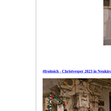
#froitoich - Christvesper 2023 in Neukir