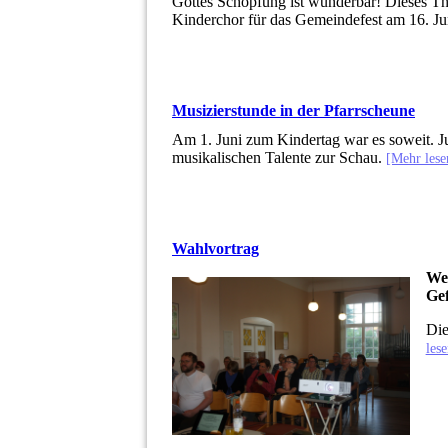
Gottes Schöpfung ist wunderbar! Dieses Th
Kinderchor für das Gemeindefest am 16. J
Musizierstunde in der Pfarrscheune
Am 1. Juni zum Kindertag war es soweit. Ju
musikalischen Talente zur Schau.
[Mehr les
Wahlvortrag
Wel
Gef
Die
les