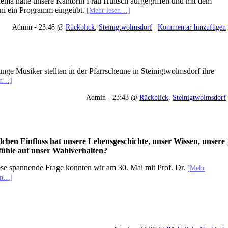
ema hatte unsere Kantorin Frau Hultsch aufgegriffen und mit dem
uni ein Programm eingeübt.
[Mehr lesen…]
Admin - 23:48 @
Rückblick
,
Steinigtwolmsdorf
|
Kommentar hinzufügen
nge Musiker stellten in der Pfarrscheune in Steinigtwolmsdorf ihre
en…]
Admin - 23:43 @
Rückblick
,
Steinigtwolmsdorf
chen Einfluss hat unsere Lebensgeschichte, unser Wissen, unsere
ühle auf unser Wahlverhalten?
se spannende Frage konnten wir am 30. Mai mit Prof. Dr.
[Mehr
en…]