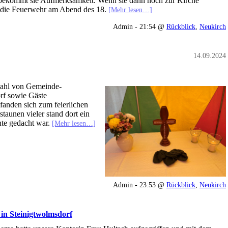
 bekommt sie Aufmerksamkeit. Wenn sie dann noch zur Kirche
te die Feuerwehr am Abend des 18.
[Mehr lesen…]
Admin - 21:54 @
Rückblick
,
Neukirch
14.09.2024
lzahl von Gemeinde-
rf sowie Gäste
fanden sich zum feierlichen
taunen vieler stand dort ein
nte gedacht war.
[Mehr lesen…]
Admin - 23:53 @
Rückblick
,
Neukirch
in Steinigtwolmsdorf